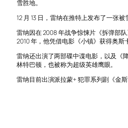
雪胜地。
12 月 13 日，雷纳在推特上发布了一
雷纳因在 2008 年战争惊悚片《拆弹
2010 年，他凭借电影《小镇》获得奥
雷纳还出演了两部碟中谍电影，以及《降
林特巴顿，也被称为超级英雄鹰眼。
雷纳目前出演派拉蒙+ 犯罪系列剧《金