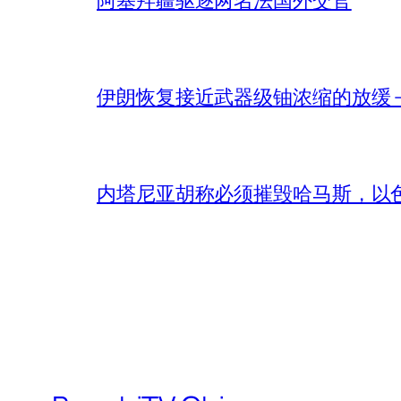
伊朗恢复接近武器级铀浓缩的放缓 – 
内塔尼亚胡称必须摧毁哈马斯，以