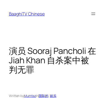
Skip
to
BaaghiTV Chinese
content
演员 Sooraj Pancholi 在
Jiah Khan 自杀案中被
判无罪
Written by
Mumtaz
in
国际的
, 
娱乐