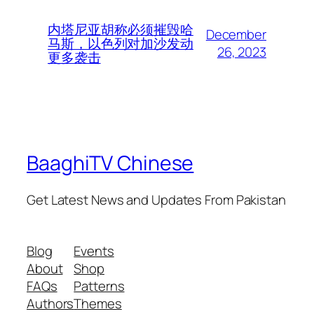
内塔尼亚胡称必须摧毁哈
December
马斯，以色列对加沙发动
26, 2023
更多袭击
BaaghiTV Chinese
Get Latest News and Updates From Pakistan
Blog
Events
About
Shop
FAQs
Patterns
Authors
Themes