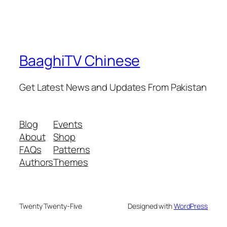
BaaghiTV Chinese
Get Latest News and Updates From Pakistan
Blog
Events
About
Shop
FAQs
Patterns
Authors
Themes
Twenty Twenty-Five
Designed with
WordPress