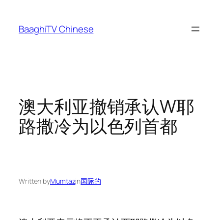
Skip
to
BaaghiTV Chinese
content
澳大利亚撤销承认W耶
路撒冷为以色列首都
Written by
Mumtaz
in
国际的