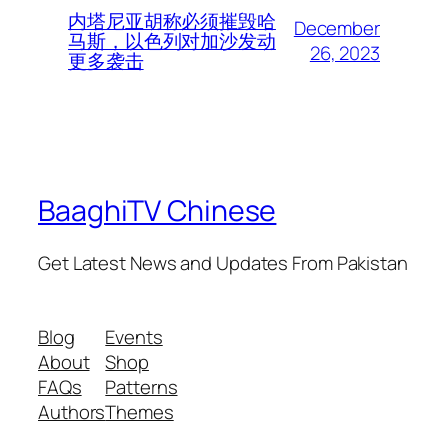
内塔尼亚胡称必须摧毁哈
December
马斯，以色列对加沙发动
26, 2023
更多袭击
BaaghiTV Chinese
Get Latest News and Updates From Pakistan
Blog
Events
About
Shop
FAQs
Patterns
Authors
Themes