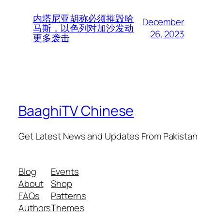
内塔尼亚胡称必须摧毁哈
December
马斯，以色列对加沙发动
26, 2023
更多袭击
BaaghiTV Chinese
Get Latest News and Updates From Pakistan
Blog
Events
About
Shop
FAQs
Patterns
Authors
Themes