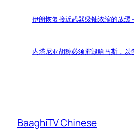
伊朗恢复接近武器级铀浓缩的放缓 – 
内塔尼亚胡称必须摧毁哈马斯，以
BaaghiTV Chinese