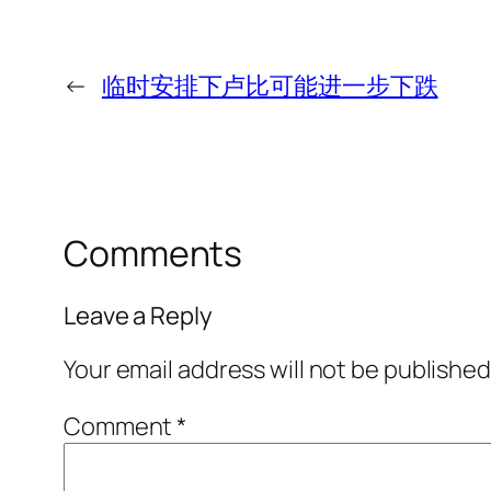
←
临时安排下卢比可能进一步下跌
Comments
Leave a Reply
Your email address will not be published
Comment
*