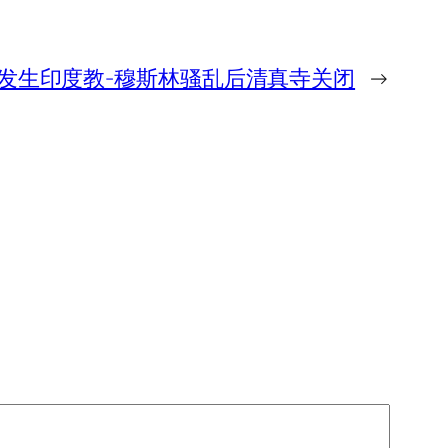
发生印度教-穆斯林骚乱后清真寺关闭
→