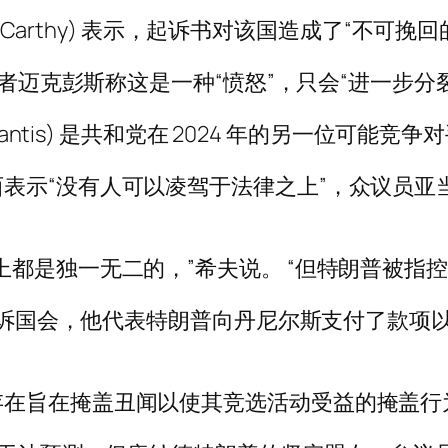
McCarthy) 表示，起诉书对该国造成了“不可挽
战者迈克彭斯称这是一种“愤怒”，只会“进一步分
Santis) 是共和党在 2024 年的另一位可
表示“没有人可以凌驾于法律之上”，众议员亚当
都是独一无二的，”希夫说。 “但特朗普被指
告诉国会，他代表特朗普向丹尼尔斯支付了款项以掩
存在旨在掩盖丑闻以使其竞选活动受益的掩盖行