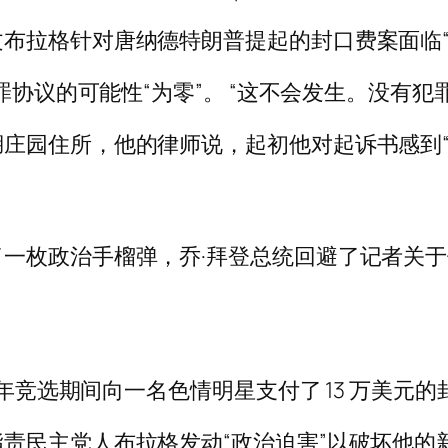
布拉格针对唐纳德特朗普提起的封口费案面临“
罪协议的可能性“为零”。 “这不会发生。没有犯罪
庄园住所，他的律师说，起初他对起诉书感到“
枚政治手榴弹，乔·拜登总统回避了记者关于他在
 年竞选期间向一名色情明星支付了 13 万美元
责民主党人布拉格发动“政治迫害”以破坏他的