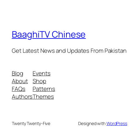
BaaghiTV Chinese
Get Latest News and Updates From Pakistan
Blog
Events
About
Shop
FAQs
Patterns
Authors
Themes
Twenty Twenty-Five
Designed with
WordPress