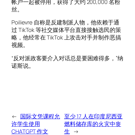
帐户一起被停用，获得了大约 200,000 名粉
丝。
Poilievre 自称是反建制派人物，他依赖于通
过 TikTok 等社交媒体平台直接接触选民的策
略，他经常在 TikTok 上攻击对手并制作恶搞
视频。
“反对派政客要介入对话总是要困难得多，”纳
诺斯说。
←
国际文凭课程允
至少 17 人在印度尼西亚
许学生使用
燃料储存库的火灾中丧
CHATGPT 作文
生
→