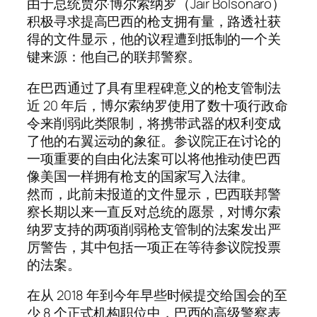
由于总统贾尔·博尔索纳罗（Jair Bolsonaro）
积极寻求提高巴西的枪支拥有量，路透社获
得的文件显示，他的议程遭到抵制的一个关
键来源：他自己的联邦警察。
在巴西通过了具有里程碑意义的枪支管制法
近 20 年后，博尔索纳罗使用了数十项行政命
令来削弱此类限制，将携带武器的权利变成
了他的右翼运动的象征。参议院正在讨论的
一项重要的自由化法案可以将他推动使巴西
像美国一样拥有枪支的国家写入法律。
然而，此前未报道的文件显示，巴西联邦警
察长期以来一直反对总统的愿景，对博尔索
纳罗支持的两项削弱枪支管制的法案发出严
厉警告，其中包括一项正在等待参议院投票
的法案。
在从 2018 年到今年早些时候提交给国会的至
少 8 个正式机构职位中，巴西的高级警察表