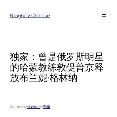
Skip
to
BaaghiTV Chinese
content
独家：曾是俄罗斯明星
的哈蒙教练敦促普京释
放布兰妮·格林纳
Written by
Mumtaz
in
视频