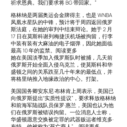
祈求恩典。我们要求将 BG 带回家。”
格林纳是两届奥运会金牌得主，也是 WNBA
凤凰水星队的中锋，预计将于周四返回俄罗
斯法庭，在她的审判中结束辩论。她于 2 月
17 日在莫斯科谢列梅捷沃机场被拘留，行李
中装有装有大麻油的电子烟弹，因此她面临
最高 10 年的监禁。阅读更多
她在美国淡季加入俄罗斯队时被捕，几天前
俄罗斯开始全面入侵乌克兰，使莫斯科和华
盛顿之间的关系跌至几十年来的最低点，并
将格里纳推入地缘政治的中心。打架。
美国国务卿安东尼·布林肯上周表示，美国已
向俄罗斯提出“实质性提议”，要求释放格林纳
和前海军陆战队员保罗·惠兰，美国也认为他
们在俄罗斯被错误拘留。一位消息人士称，
华盛顿愿意交换被定罪的武器贩运者维克多·
布特，他被称为“死亡商人”。阅读更多