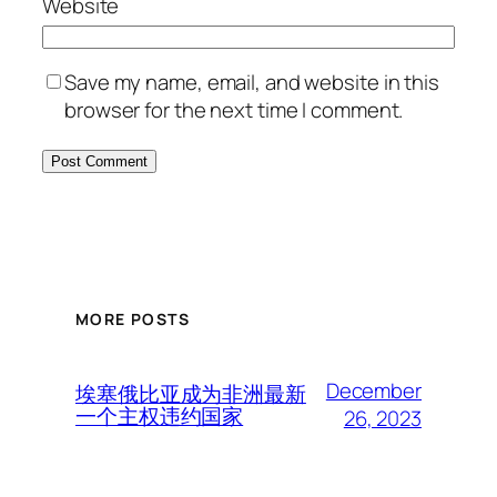
Website
Save my name, email, and website in this
browser for the next time I comment.
MORE POSTS
December
埃塞俄比亚成为非洲最新
一个主权违约国家
26, 2023