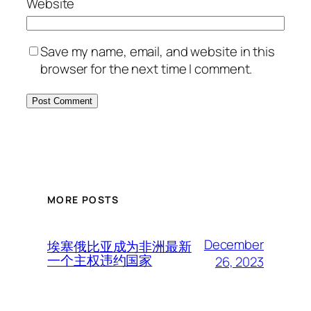
Website
Save my name, email, and website in this
browser for the next time I comment.
MORE POSTS
December
埃塞俄比亚成为非洲最新
一个主权违约国家
26, 2023