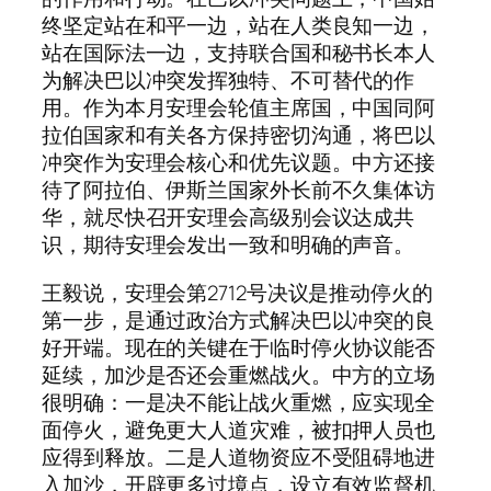
终坚定站在和平一边，站在人类良知一边，
站在国际法一边，支持联合国和秘书长本人
为解决巴以冲突发挥独特、不可替代的作
用。作为本月安理会轮值主席国，中国同阿
拉伯国家和有关各方保持密切沟通，将巴以
冲突作为安理会核心和优先议题。中方还接
待了阿拉伯、伊斯兰国家外长前不久集体访
华，就尽快召开安理会高级别会议达成共
识，期待安理会发出一致和明确的声音。
王毅说，安理会第2712号决议是推动停火的
第一步，是通过政治方式解决巴以冲突的良
好开端。现在的关键在于临时停火协议能否
延续，加沙是否还会重燃战火。中方的立场
很明确：一是决不能让战火重燃，应实现全
面停火，避免更大人道灾难，被扣押人员也
应得到释放。二是人道物资应不受阻碍地进
入加沙，开辟更多过境点，设立有效监督机