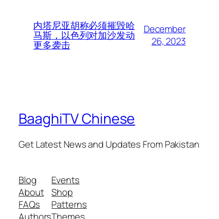
内塔尼亚胡称必须摧毁哈
December
马斯，以色列对加沙发动
26, 2023
更多袭击
BaaghiTV Chinese
Get Latest News and Updates From Pakistan
Blog
Events
About
Shop
FAQs
Patterns
Authors
Themes