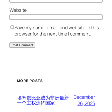
Website
Save my name, email, and website in this
browser for the next time I comment.
MORE POSTS
December
埃塞俄比亚成为非洲最新
一个主权违约国家
26, 2023