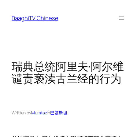
Skip
to
BaaghiTV Chinese
content
瑞典总统阿里夫·阿尔维
谴责亵渎古兰经的行为
Written by
Mumtaz
in
巴基斯坦