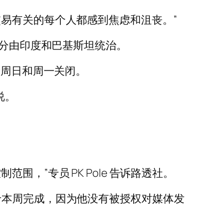
易有关的每个人都感到焦虑和沮丧。”
部分由印度和巴基斯坦统治。
于周日和周一关闭。
说。
，”专员 PK Pole 告诉路透社。
于本周完成，因为他没有被授权对媒体发