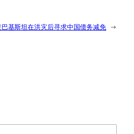
促巴基斯坦在洪灾后寻求中国债务减免
→