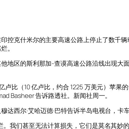
在印控克什米尔的主要高速公路上停止了数千辆
腐烂。
他地区的斯利那加-查谟高速公路沿线出现大
10 亿卢比（10 亿卢比，约合 1225 万美元
mad Basheer 告诉路透社。新闻社周一。
穆达西尔·艾哈迈德·巴特告诉半岛电视台，卡
烂。我们甚至无法计算损失，它们是莫名其妙的