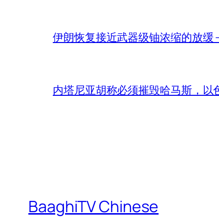
伊朗恢复接近武器级铀浓缩的放缓 – 
内塔尼亚胡称必须摧毁哈马斯，以
BaaghiTV Chinese