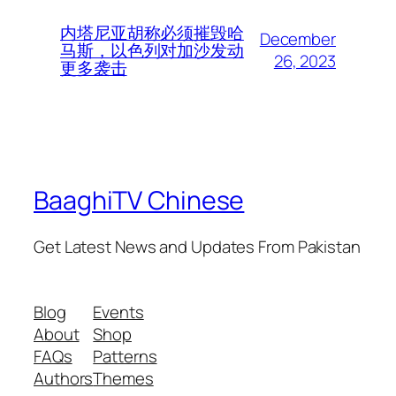
内塔尼亚胡称必须摧毁哈
December
马斯，以色列对加沙发动
26, 2023
更多袭击
BaaghiTV Chinese
Get Latest News and Updates From Pakistan
Blog
Events
About
Shop
FAQs
Patterns
Authors
Themes