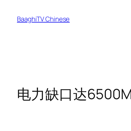
Skip
to
BaaghiTV Chinese
content
电力缺口达6500