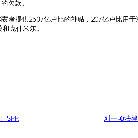
久的欠款。
消费者提供2507亿卢比的补贴，207亿卢比用
谟和克什米尔。
ISPR
对一项法律的