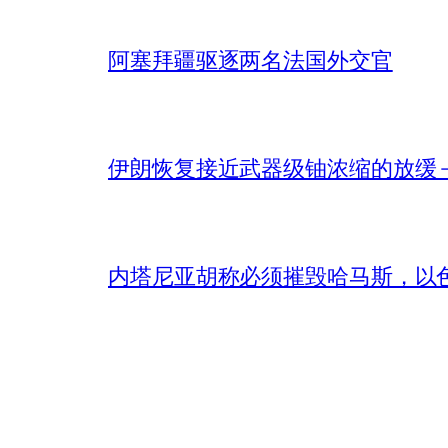
阿塞拜疆驱逐两名法国外交官
伊朗恢复接近武器级铀浓缩的放缓 – 
内塔尼亚胡称必须摧毁哈马斯，以