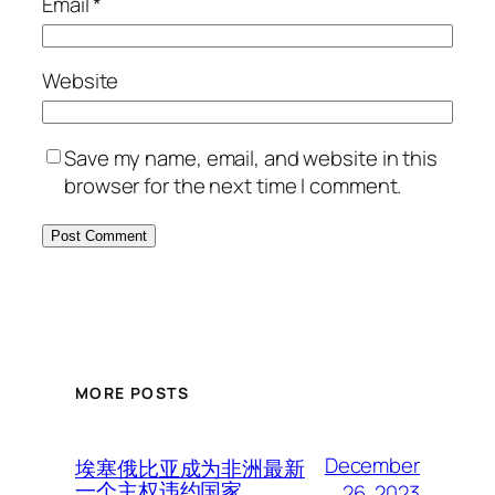
Email
*
Website
Save my name, email, and website in this
browser for the next time I comment.
MORE POSTS
December
埃塞俄比亚成为非洲最新
一个主权违约国家
26, 2023