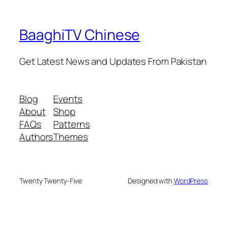
BaaghiTV Chinese
Get Latest News and Updates From Pakistan
Blog
Events
About
Shop
FAQs
Patterns
Authors
Themes
Twenty Twenty-Five
Designed with
WordPress