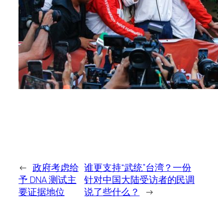
←
政府考虑给
谁更支持“武统”台湾？一份
予 DNA 测试主
针对中国大陆受访者的民调
要证据地位
说了些什么？
→