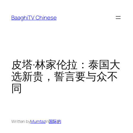
Skip
to
BaaghiTV Chinese
content
皮塔·林家伦拉：泰国大
选新贵，誓言要与众不
同
Written by
Mumtaz
in
国际的