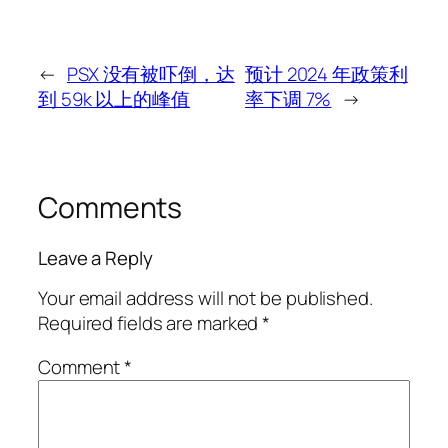
←
PSX 没有被吓倒，达
预计 2024 年政策利
到 59k 以上的峰值
率下调 7%
→
Comments
Leave a Reply
Your email address will not be published.
Required fields are marked
*
Comment
*