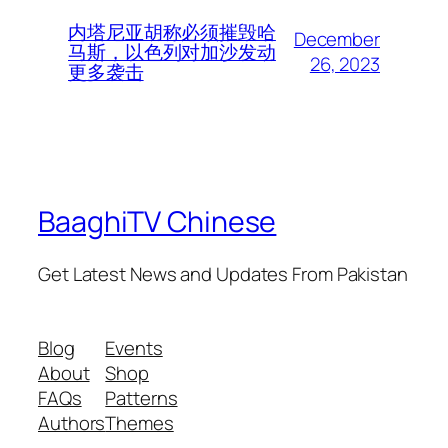
内塔尼亚胡称必须摧毁哈
December
马斯，以色列对加沙发动
26, 2023
更多袭击
BaaghiTV Chinese
Get Latest News and Updates From Pakistan
Blog
Events
About
Shop
FAQs
Patterns
Authors
Themes