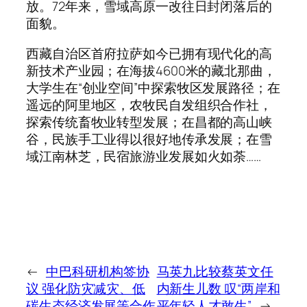
放。72年来，雪域高原一改往日封闭落后的
面貌。
西藏自治区首府拉萨如今已拥有现代化的高
新技术产业园；在海拔4600米的藏北那曲，
大学生在“创业空间”中探索牧区发展路径；在
遥远的阿里地区，农牧民自发组织合作社，
探索传统畜牧业转型发展；在昌都的高山峡
谷，民族手工业得以很好地传承发展；在雪
域江南林芝，民宿旅游业发展如火如荼……
←
中巴科研机构签协
马英九比较蔡英文任
议 强化防灾减灾、低
内新生儿数 叹“两岸和
碳生态经济发展等合作
平年轻人才敢生”
→