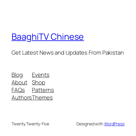
BaaghiTV Chinese
Get Latest News and Updates From Pakistan
Blog
Events
About
Shop
FAQs
Patterns
Authors
Themes
Twenty Twenty-Five
Designed with
WordPress