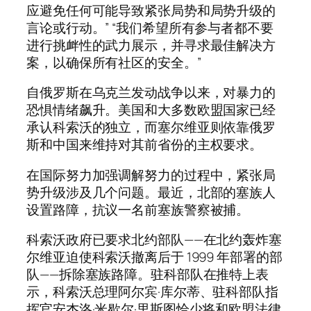
应避免任何可能导致紧张局势和局势升级的
言论或行动。” “我们希望所有参与者都不要
进行挑衅性的武力展示，并寻求最佳解决方
案，以确保所有社区的安全。”
自俄罗斯在乌克兰发动战争以来，对暴力的
恐惧情绪飙升。美国和大多数欧盟国家已经
承认科索沃的独立，而塞尔维亚则依靠俄罗
斯和中国来维持对其前省份的主权要求。
在国际努力加强调解努力的过程中，紧张局
势升级涉及几个问题。最近，北部的塞族人
设置路障，抗议一名前塞族警察被捕。
科索沃政府已要求北约部队——在北约轰炸塞
尔维亚迫使科索沃撤离后于 1999 年部署的部
队——拆除塞族路障。驻科部队在推特上表
示，科索沃总理阿尔宾·库尔蒂、驻科部队指
挥官安杰洛·米歇尔·里斯图恰少将和欧盟法律