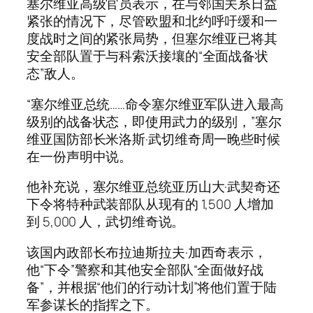
塞尔维亚高级官员表示，在与邻国关系日益
紧张的情况下，尽管欧盟和北约呼吁缓和一
度战时之间的紧张局势，但塞尔维亚已将其
安全部队置于与科索沃接壤的“全面战备状
态”敌人。
“塞尔维亚总统……命令塞尔维亚军队进入最高
级别的战备状态，即使用武力的级别，”塞尔
维亚国防部长米洛斯·武切维奇周一晚些时候
在一份声明中说。
他补充说，塞尔维亚总统亚历山大·武契奇还
下令将特种武装部队从现有的 1,500 人增加
到 5,000 人，武切维奇说。
该国内政部长布拉迪斯拉夫·加西奇表示，
他“下令”警察和其他安全部队“全面做好战
备”，并根据“他们的行动计划”将他们置于陆
军参谋长的指挥之下。