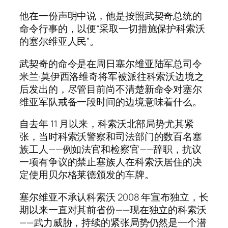
他在一份声明中说，他是按照武契奇总统的
命令行事的，以便“采取一切措施保护科索沃
的塞尔维亚人民”。
武契奇的命令是在周日塞尔维亚陆军总司令
米兰·莫伊西洛维奇将军被派往科索沃边境之
后发出的，尽管目前尚不清楚新命令对塞尔
维亚军队戒备一段时间的边境意味着什么。
自去年 11 月以来，科索沃北部局势尤其紧
张，当时科索沃警察和司法部门的数百名塞
族工人——例如法官和检察官——辞职，抗议
一项有争议的禁止塞族人在科索沃居住的决
定使用贝尔格莱德颁发的车牌。
塞尔维亚不承认科索沃 2008 年宣布独立，长
期以来一直对其前省份——现在独立的科索沃
——武力威胁，持续的紧张局势仍然是一个潜