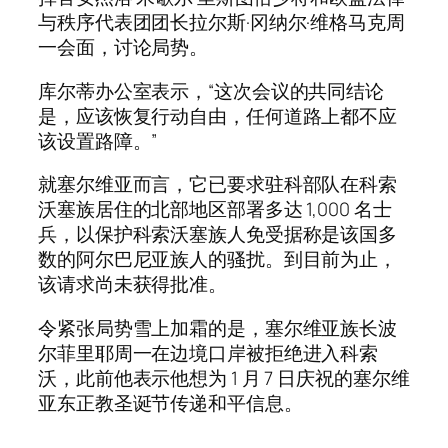
与秩序代表团团长拉尔斯·冈纳尔·维格马克周
一会面，讨论局势。
库尔蒂办公室表示，“这次会议的共同结论
是，应该恢复行动自由，任何道路上都不应
该设置路障。”
就塞尔维亚而言，它已要求驻科部队在科索
沃塞族居住的北部地区部署多达 1,000 名士
兵，以保护科索沃塞族人免受据称是该国多
数的阿尔巴尼亚族人的骚扰。到目前为止，
该请求尚未获得批准。
令紧张局势雪上加霜的是，塞尔维亚族长波
尔菲里耶周一在边境口岸被拒绝进入科索
沃，此前他表示他想为 1 月 7 日庆祝的塞尔维
亚东正教圣诞节传递和平信息。