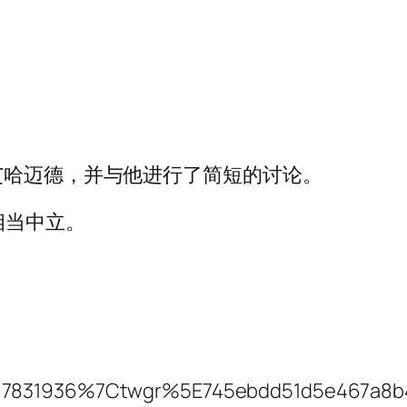
艾哈迈德，并与他进行了简短的讨论。
相当中立。
31936%7Ctwgr%5E745ebdd51d5e467a8b4f5