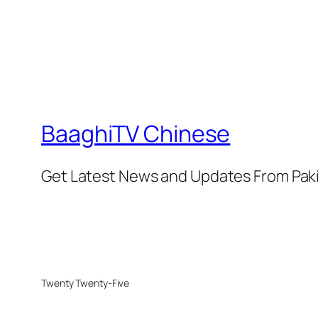
BaaghiTV Chinese
Get Latest News and Updates From Pak
Twenty Twenty-Five