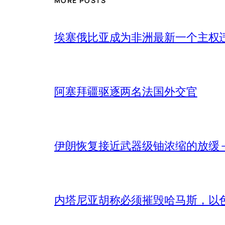
MORE POSTS
埃塞俄比亚成为非洲最新一个主权
阿塞拜疆驱逐两名法国外交官
伊朗恢复接近武器级铀浓缩的放缓 – 
内塔尼亚胡称必须摧毁哈马斯，以