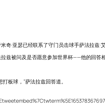
米奇·亚瑟已经联系了守门员击球手萨法拉兹·
法拉兹被问及是否愿意参加世界杯——他的回答
想打板球，”萨法拉兹回答道。
tweetembed%7Ctwterm%5E16537836769778