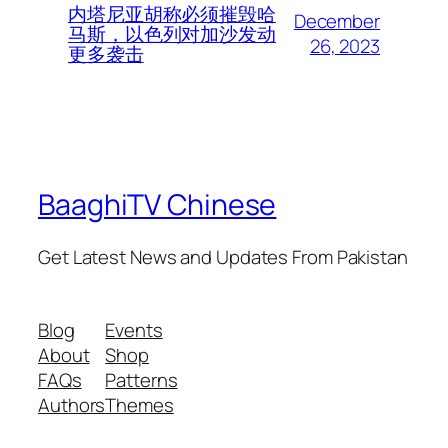
内塔尼亚胡称必须摧毁哈
December
马斯，以色列对加沙发动
26, 2023
更多袭击
BaaghiTV Chinese
Get Latest News and Updates From Pakistan
Blog
Events
About
Shop
FAQs
Patterns
Authors
Themes