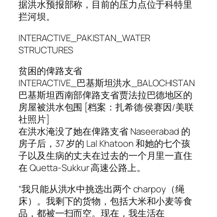
据洪水预报部称，目前的压力点位于科特里
拦河坝。
INTERACTIVE_PAKISTAN_WATER
STRUCTURES
贫困的俾路支省
INTERACTIVE_巴基斯坦洪水_BALOCHISTAN
巴基斯坦西南部俾路支省贾法拉巴德地区的
房屋被洪水包围 [档案：扎希德·侯赛因/美联
社照片]
在洪水淹没了她在俾路支省 Naseerabad 的
房子后，37 岁的 Lal Khatoon 和她的七个孩
子以及生病的丈夫在过去的一个月里一直住
在 Quetta-Sukkur 高速公路上。
“我只能从洪水中挑选出两个 charpoy（绳
床）。我剩下的货物，包括大米和小麦等食
品，都被一扫而空。现在，我生活在