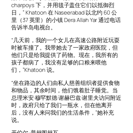
charpoys 下，并用毯子盖住它们以抵御烈
日，” Khatoon 在 Naseerabad 以北约 60 公
里（37 英里）的小镇 Dera Allah Yar 通过电话
告诉半岛电视台。
“几天前，我的一个女儿在高速公路附近玩耍
时被车撞了。我带她去了一家政府医院，但
他们只是给我提供了药物。现在，我所有的
孩子都病了，我没有足够的口粮来喂他
们，”Khatoon 说。
“坐在路边的人们由私人慈善组织者提供食物
和物品，其余时间，他们饿着肚子睡觉。当
总理米安·穆罕默德·谢赫巴兹·谢里夫访问附近
时，政府只给了我们一瓶水，但在他离开
后，没有人来问我们的生活条件，”她补充
说。
开伯尔-普赫图赫瓦