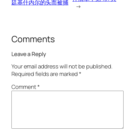
廷基什内尔的头而被捕
→
Comments
Leave a Reply
Your email address will not be published.
Required fields are marked
*
Comment
*