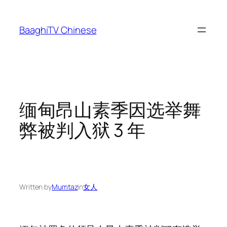
Skip
to
BaaghiTV Chinese
content
缅甸昂山素季因选举舞
弊被判入狱 3 年
Written by
Mumtaz
in
女人