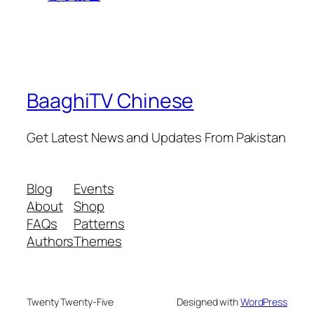
BaaghiTV Chinese
Get Latest News and Updates From Pakistan
Blog
Events
About
Shop
FAQs
Patterns
Authors
Themes
Twenty Twenty-Five
Designed with
WordPress