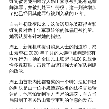
缅甸被罢免的领导人昂山素季被判犯有选举
舞弊罪，并被判处三年劳役，这一判决增加
了她已经因其他罪行被判入狱的 17 年。
自去年初政变以来，这位诺贝尔奖获得者和
缅甸反对数十年军事统治的傀儡已被拘留。
她否认所有针对她的指控。
周五，新闻机构援引消息人士的报道称，昂
山素季在 2020 年 11 月的大选中被判定犯有
欺诈行为，她的全国民主联盟 (NLD) 以压倒
性多数获胜，击败了由该国强大的军队创建
的政党.
周五由首都内比都监狱的一个特别法庭作出
的判决是由一位不愿透露姓名的法律官员转
达的，他害怕受到军方当局的惩罚，军方当
局限制了有关昂山素季审判的信息的发布.