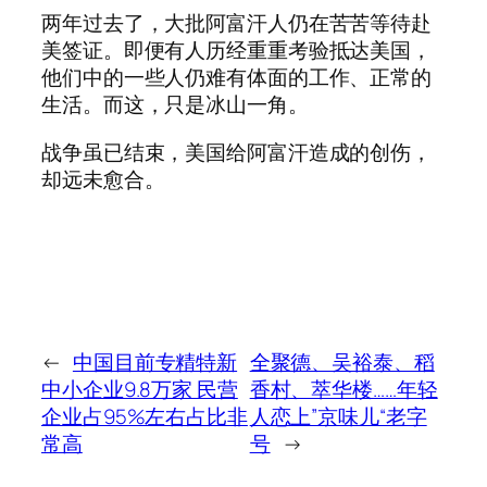
两年过去了，大批阿富汗人仍在苦苦等待赴
美签证。即便有人历经重重考验抵达美国，
他们中的一些人仍难有体面的工作、正常的
生活。而这，只是冰山一角。
战争虽已结束，美国给阿富汗造成的创伤，
却远未愈合。
←
中国目前专精特新
全聚德、吴裕泰、稻
中小企业9.8万家 民营
香村、萃华楼……年轻
企业占95%左右占比非
人恋上”京味儿“老字
常高
号
→