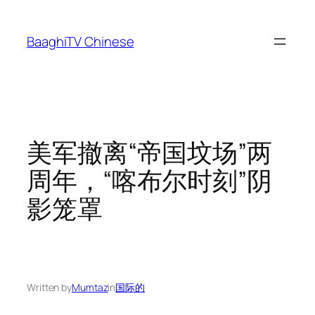
Skip
to
BaaghiTV Chinese
content
美军撤离“帝国坟场”两
周年，“喀布尔时刻”阴
影笼罩
Written by
Mumtaz
in
国际的