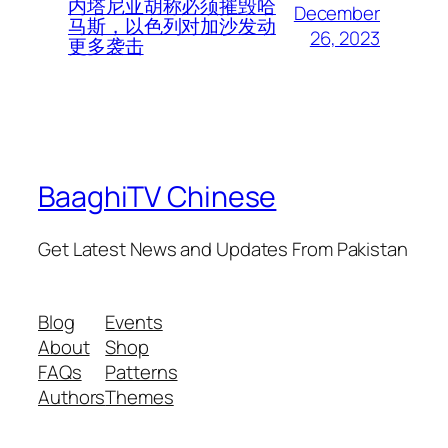
内塔尼亚胡称必须摧毁哈
December
马斯，以色列对加沙发动
26, 2023
更多袭击
BaaghiTV Chinese
Get Latest News and Updates From Pakistan
Blog
Events
About
Shop
FAQs
Patterns
Authors
Themes