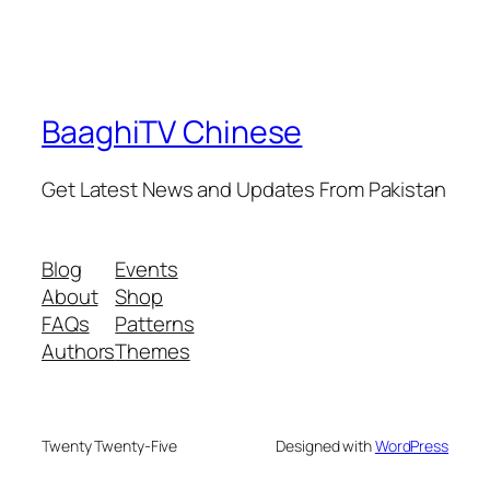
BaaghiTV Chinese
Get Latest News and Updates From Pakistan
Blog
Events
About
Shop
FAQs
Patterns
Authors
Themes
Twenty Twenty-Five
Designed with
WordPress