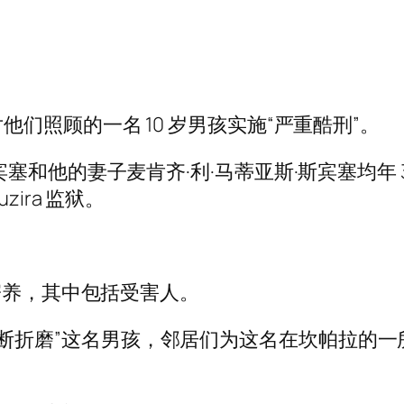
们照顾的一名 10 岁男孩实施“严重酷刑”。
塞和他的妻子麦肯齐·利·马蒂亚斯·斯宾塞均年 
ira 监狱。
寄养，其中包括受害人。
 年间“不断折磨”这名男孩，邻居们为这名在坎帕