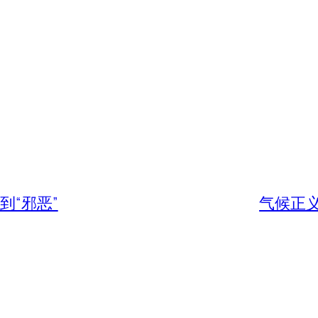
到“邪恶”
气候正