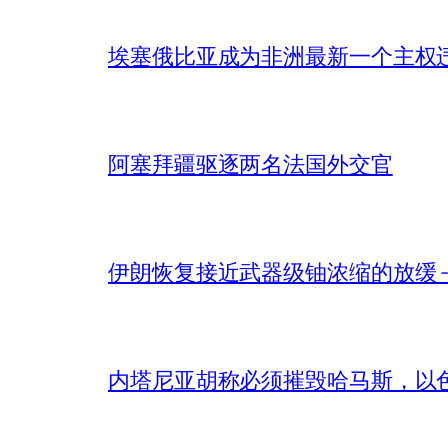
埃塞俄比亚成为非洲最新一个主权
阿塞拜疆驱逐两名法国外交官
伊朗恢复接近武器级铀浓缩的放缓 – 
内塔尼亚胡称必须摧毁哈马斯，以