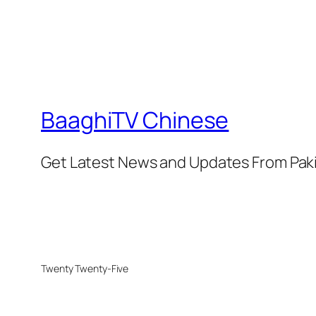
BaaghiTV Chinese
Get Latest News and Updates From Pak
Twenty Twenty-Five