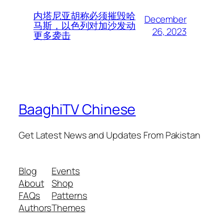
内塔尼亚胡称必须摧毁哈
December
马斯，以色列对加沙发动
26, 2023
更多袭击
BaaghiTV Chinese
Get Latest News and Updates From Pakistan
Blog
Events
About
Shop
FAQs
Patterns
Authors
Themes