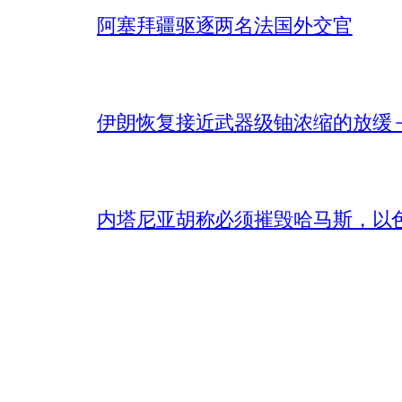
阿塞拜疆驱逐两名法国外交官
伊朗恢复接近武器级铀浓缩的放缓 – 
内塔尼亚胡称必须摧毁哈马斯，以