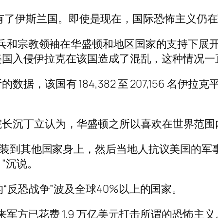
4 年有了伊斯兰国。即使是现在，国际恐怖主义仍在蓬勃
、民兵和宗教领袖在华盛顿和地区国家的支持下展
年美国入侵伊拉克在该国造成了混乱，这种情况一直持续
，该国有 184,382 至 207,156 名
院长沉丁立认为，华盛顿之所以喜欢在世界范围
’安装到其他国家身上，然后当地人抗议美国的
”沉说。
的“反恐战争”波及全球40%以上的国家。
来军方已花费 1.9 万亿美元打击所谓的恐怖主义。美