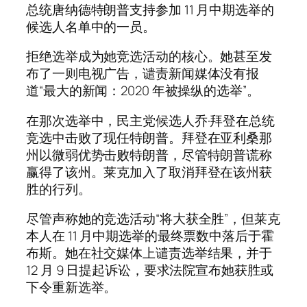
总统唐纳德特朗普支持参加 11 月中期选举的
候选人名单中的一员。
拒绝选举成为她竞选活动的核心。她甚至发
布了一则电视广告，谴责新闻媒体没有报
道“最大的新闻：2020 年被操纵的选举”。
在那次选举中，民主党候选人乔·拜登在总统
竞选中击败了现任特朗普。拜登在亚利桑那
州以微弱优势击败特朗普，尽管特朗普谎称
赢得了该州。莱克加入了取消拜登在该州获
胜的行列。
尽管声称她的竞选活动“将大获全胜”，但莱克
本人在 11 月中期选举的最终票数中落后于霍
布斯。她在社交媒体上谴责选举结果，并于
12 月 9 日提起诉讼，要求法院宣布她获胜或
下令重新选举。