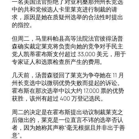
一名美国法官拒绝了对亚利桑那州州长竞选
中的共和党候选人卡里莱克进行制裁的请
求，原因是她在质疑州选举的合法性时提出
的指控。
但周二，马里科帕县高等法院法官彼得汤普
森确实裁定莱克将负责向她的竞争对手民主
党人凯蒂霍布斯支付超过 33,000 美元，用于
专家证人和选票检查所产生的费用。
几天前，汤普森驳回了莱克为争夺她在 11 月
州长竞选中以微弱优势失败而提起的诉讼。
霍布斯在那次选举中以大约 17,000 票的优势
获胜，该州有超过 400 万登记选民。
周二的决定是在霍布斯提出动议制裁莱克之
后做出的，莱克是一位直言不讳的选举否认
者，因为她称其声称“毫无根据且并非出于善
意”。