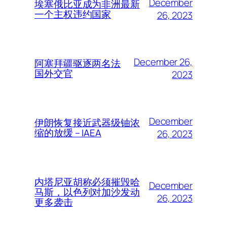
December
埃塞俄比亚成为非洲最新
一个主权违约国家
26, 2023
December 26,
阿塞拜疆驱逐两名法
国外交官
2023
December
伊朗恢复接近武器级铀浓
缩的放缓 – IAEA
26, 2023
内塔尼亚胡称必须摧毁哈
December
马斯，以色列对加沙发动
26, 2023
更多袭击