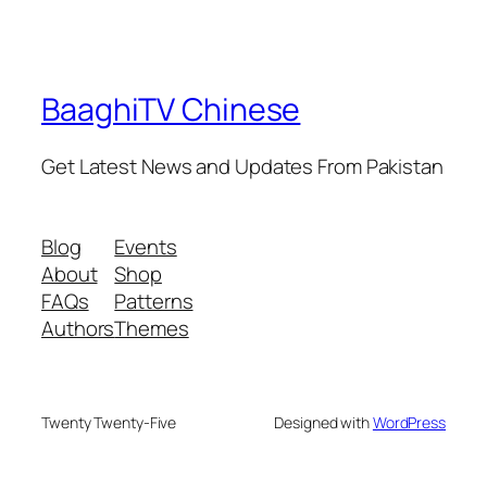
BaaghiTV Chinese
Get Latest News and Updates From Pakistan
Blog
Events
About
Shop
FAQs
Patterns
Authors
Themes
Twenty Twenty-Five
Designed with
WordPress