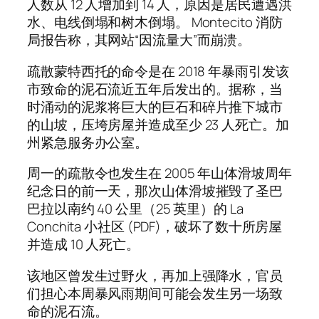
人数从 12 人增加到 14 人，原因是居民遭遇洪
水、电线倒塌和树木倒塌。 Montecito 消防
局报告称，其网站“因流量大”而崩溃。
疏散蒙特西托的命令是在 2018 年暴雨引发该
市致命的泥石流近五年后发出的。据称，当
时涌动的泥浆将巨大的巨石和碎片推下城市
的山坡，压垮房屋并造成至少 23 人死亡。加
州紧急服务办公室。
周一的疏散令也发生在 2005 年山体滑坡周年
纪念日的前一天，那次山体滑坡摧毁了圣巴
巴拉以南约 40 公里（25 英里）的 La
Conchita 小社区 (PDF)，破坏了数十所房屋
并造成 10 人死亡。
该地区曾发生过野火，再加上强降水，官员
们担心本周暴风雨期间可能会发生另一场致
命的泥石流。