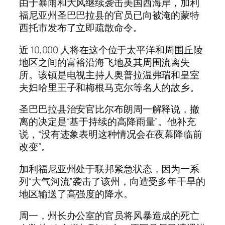
由于暴雨和大风继续袭击美国西海岸，加利
福尼亚州圣巴巴拉县的官员已向被淹的蒙特
西托市发布了立即疏散命令。
近 10,000 人将在这个位于太平洋和周围丘陵
地区之间的富裕沿海飞地及其周围流离失
所。该镇是电视主持人奥普拉温弗瑞和皇室
夫妇哈里王子和梅根马克尔等名人的故乡。
圣巴巴拉县治安官比尔布朗周一解释说，撤
离的决定是“基于持续的高降雨量”。他补充
说，“没有迹象表明这种情况会在夜幕降临前
改变”。
加利福尼亚州处于联邦紧急状态，因为一系
列“大气河流”袭击了该州，向遭受多年干旱的
地区输送了高强度的降水。
周一，州长办公室的官员将风暴造成的死亡