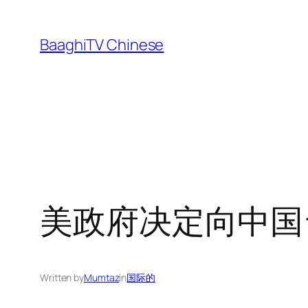
Skip
to
BaaghiTV Chinese
content
美政府决定向中国
Written by
Mumtaz
in
国际的