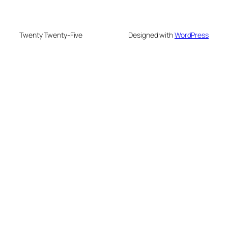
Twenty Twenty-Five
Designed with
WordPress