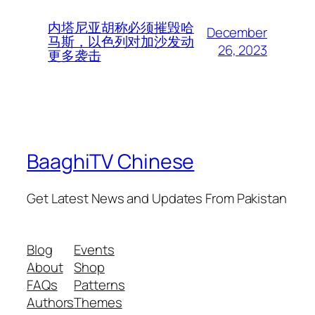
内塔尼亚胡称必须摧毁哈
December
马斯，以色列对加沙发动
26, 2023
更多袭击
BaaghiTV Chinese
Get Latest News and Updates From Pakistan
Blog
Events
About
Shop
FAQs
Patterns
Authors
Themes