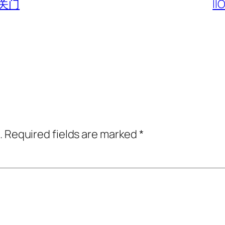
关门
I
.
Required fields are marked
*