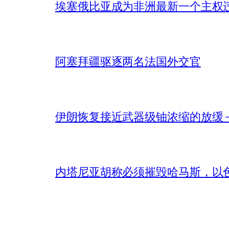
埃塞俄比亚成为非洲最新一个主权
阿塞拜疆驱逐两名法国外交官
伊朗恢复接近武器级铀浓缩的放缓 – 
内塔尼亚胡称必须摧毁哈马斯，以