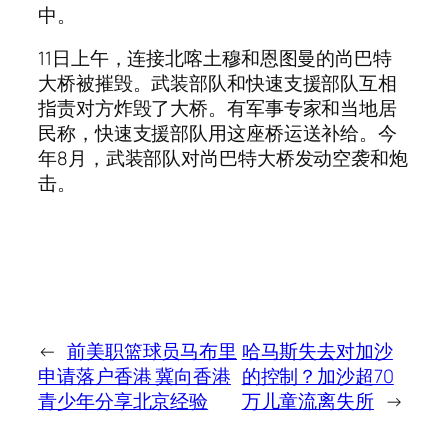
中。
11日上午，连接北喀土穆和恩图曼的尚巴特
大桥被摧毁。武装部队和快速支援部队互相
指责对方炸毁了大桥。有军事专家和当地居
民称，快速支援部队用这座桥运送补给。今
年8月，武装部队对尚巴特大桥发动空袭和炮
击。
←
前美职篮球员马布里
哈马斯失去对加沙
申请落户香港 冀向香港
的控制？加沙超70
青少年分享北京经验
万儿童流离失所
→