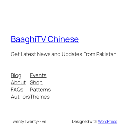
BaaghiTV Chinese
Get Latest News and Updates From Pakistan
Blog
Events
About
Shop
FAQs
Patterns
Authors
Themes
Twenty Twenty-Five
Designed with
WordPress