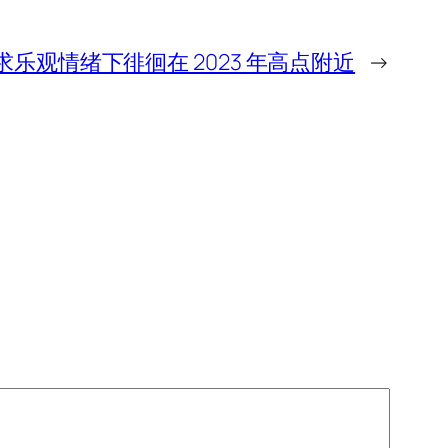
乐观情绪下徘徊在 2023 年高点附近
→