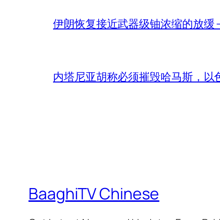
伊朗恢复接近武器级铀浓缩的放缓 – 
内塔尼亚胡称必须摧毁哈马斯，以
BaaghiTV Chinese