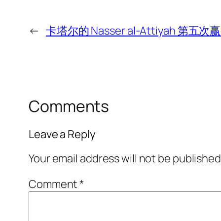
←
卡塔尔的 Nasser al-Attiyah 
Comments
Leave a Reply
Your email address will not be published
Comment
*