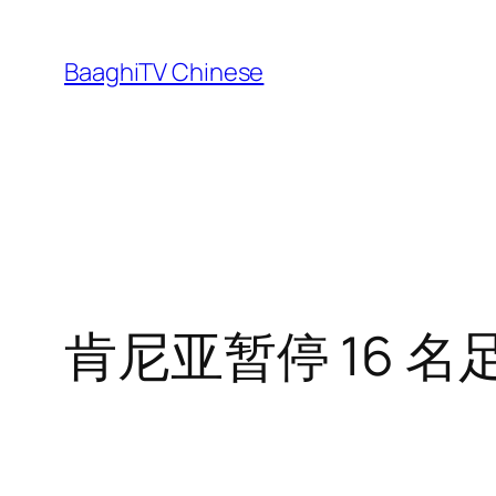
Skip
to
BaaghiTV Chinese
content
肯尼亚暂停 16 