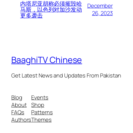
内塔尼亚胡称必须摧毁哈
December
马斯，以色列对加沙发动
26, 2023
更多袭击
BaaghiTV Chinese
Get Latest News and Updates From Pakistan
Blog
Events
About
Shop
FAQs
Patterns
Authors
Themes