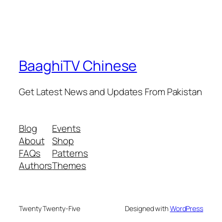
BaaghiTV Chinese
Get Latest News and Updates From Pakistan
Blog
Events
About
Shop
FAQs
Patterns
Authors
Themes
Twenty Twenty-Five
Designed with
WordPress