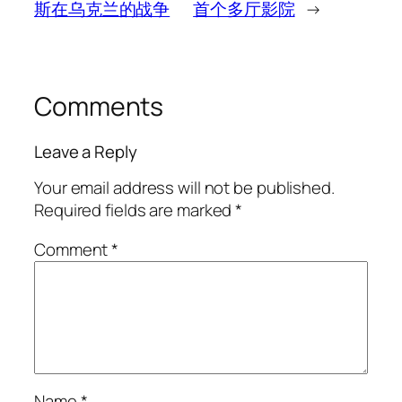
斯在乌克兰的战争
首个多厅影院
→
Comments
Leave a Reply
Your email address will not be published.
Required fields are marked
*
Comment
*
Name
*