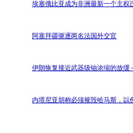
埃塞俄比亚成为非洲最新一个主权
阿塞拜疆驱逐两名法国外交官
伊朗恢复接近武器级铀浓缩的放缓 – 
内塔尼亚胡称必须摧毁哈马斯，以