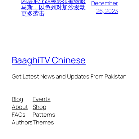
内塔尼亚胡称必须摧毁哈
December
马斯，以色列对加沙发动
26, 2023
更多袭击
BaaghiTV Chinese
Get Latest News and Updates From Pakistan
Blog
Events
About
Shop
FAQs
Patterns
Authors
Themes