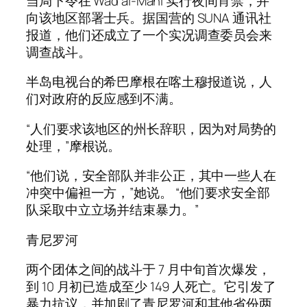
当局下令在 Wad al-Mahi 实行夜间宵禁，并
向该地区部署士兵。据国营的 SUNA 通讯社
报道，他们还成立了一个实况调查委员会来
调查战斗。
半岛电视台的希巴摩根在喀土穆报道说，人
们对政府的反应感到不满。
“人们要求该地区的州长辞职，因为对局势的
处理，”摩根说。
“他们说，安全部队并非公正，其中一些人在
冲突中偏袒一方，”她说。 “他们要求安全部
队采取中立立场并结束暴力。”
青尼罗河
两个团体之间的战斗于 7 月中旬首次爆发，
到 10 月初已造成至少 149 人死亡。它引发了
暴力抗议，并加剧了青尼罗河和其他省份两