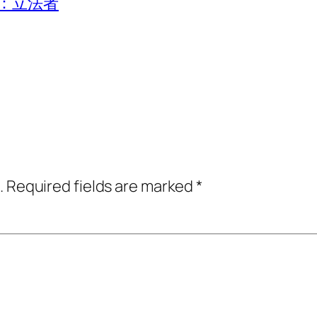
：立法者
.
Required fields are marked
*