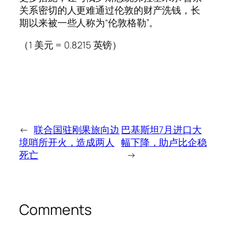
关系密切的人更难通过伦敦的财产洗钱，长
期以来被一些人称为“伦敦格勒”。
（1 美元 = 0.8215 英镑）
←
联合国驻刚果旅向边
巴基斯坦7月进口大
境哨所开火，造成两人
幅下降，助卢比企稳
死亡
→
Comments